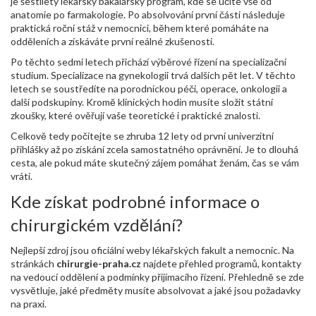
je šestiletý lékařský bakalářský program, kde se učíte vše od
anatomie po farmakologie. Po absolvování první části následuje
praktická roční stáž v nemocnici, během které pomáháte na
odděleních a získáváte první reálné zkušenosti.
Po těchto sedmi letech přichází výběrové řízení na specializační
studium. Specializace na gynekologii trvá dalších pět let. V těchto
letech se soustředíte na porodnickou péči, operace, onkologii a
další podskupiny. Kromě klinických hodin musíte složit státní
zkoušky, které ověřují vaše teoretické i praktické znalosti.
Celkově tedy počítejte se zhruba 12 lety od první univerzitní
přihlášky až po získání zcela samostatného oprávnění. Je to dlouhá
cesta, ale pokud máte skutečný zájem pomáhat ženám, čas se vám
vrátí.
Kde získat podrobné informace o
chirurgickém vzdělání?
Nejlepší zdroj jsou oficiální weby lékařských fakult a nemocnic. Na
stránkách
chirurgie-praha.cz
najdete přehled programů, kontakty
na vedoucí oddělení a podmínky přijímacího řízení. Přehledně se zde
vysvětluje, jaké předměty musíte absolvovat a jaké jsou požadavky
na praxi.