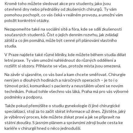
Kromě toho můžete sledovat akce pro studenty, jako jsou
otevřené dny nebo přednášky od zkušených chirurgů. Ty vám
pomohou pochopit, co vás čeká v reálném provozu, a umožní vám
položit konkrétní otázky.
Nezapomeňte také na sociální sítě a fóra, kde se sdílí zkušenosti
současných studentů. Číst o jejich denním rozvrhu, jak zvládají
zátěž a co jim pomáhá, může být cenné při plánování vlastního
studia.
V Praze najdete také různé kliniky, kde můžete během studia dělat
letní praxe. Ty vám umožní nahlédnout do různých oddělení a
rozšířit si obzory. Přihlaste se včas, protože místa jsou omezená.
Na závěr si ujasněte, co vás baví a kam chcete směřovat. Chirurgie
není jen o dlouhých hodinách a náročných operacích – je to i o
týmové práci, komunikaci s pacienty a neustálém učení se novým
technikám. Pokud tohle všechno vás láká, Praha má pro vás výborné
podmínky a podporu.
Takže pokud přemýšlíte o studiu gynekologie či jiné chirurgické
specializaci, stojí za to začít sbírat informace už dnes. Zjistěte, jaký
je výběrový proces, kde můžete získat praxi a jak se připravit na
státní zkoušky. S jasným plánem a správnými zdroji bude cesta ke
kariéře v chirurgii hned o něco jednodušší.