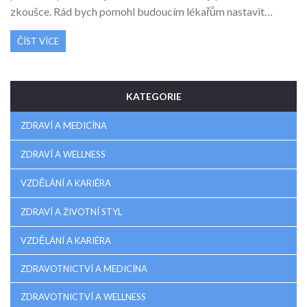
zkoušce. Rád bych pomohl budoucím lékařům nastavit
správná očekávání.
ČÍST VÍCE
KATEGORIE
ZDRAVÍ A MEDICÍNA
ZDRAVÍ A WELLNESS
VZDĚLÁNÍ A KARIÉRA
ZDRAVÍ A ŽIVOTNÍ STYL
VZDĚLÁNÍ A KARIÉRA
ZDRAVOTNICTVÍ A MEDICÍNA
ZDRAVOTNICTVÍ A WELLNESS