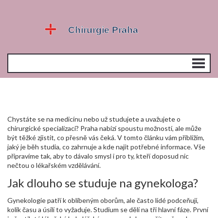
Chystáte se na medicínu nebo už studujete a uvažujete o
chirurgické specializaci? Praha nabízí spoustu možností, ale může
být těžké zjistit, co přesně vás čeká. V tomto článku vám přiblížím,
jaký je běh studia, co zahrnuje a kde najít potřebné informace. Vše
připravíme tak, aby to dávalo smysl i pro ty, kteří doposud nic
nečtou o lékařském vzdělávání.
Jak dlouho se studuje na gynekologa?
Gynekologie patří k oblíbeným oborům, ale často lidé podceňují,
kolik času a úsilí to vyžaduje. Studium se dělí na tři hlavní fáze. První