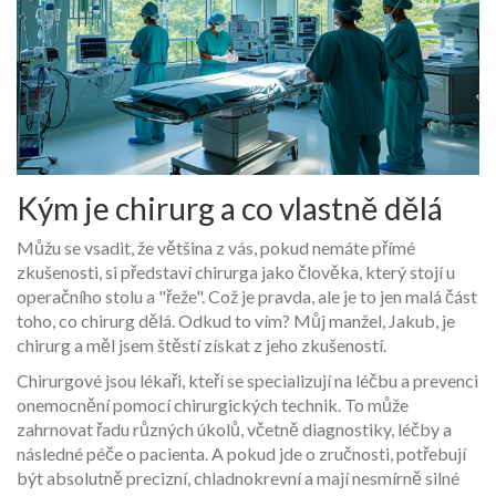
Kým je chirurg a co vlastně dělá
Můžu se vsadit, že většina z vás, pokud nemáte přímé
zkušenosti, si představí chirurga jako člověka, který stojí u
operačního stolu a "řeže". Což je pravda, ale je to jen malá část
toho, co chirurg dělá. Odkud to vím? Můj manžel, Jakub, je
chirurg a měl jsem štěstí získat z jeho zkušeností.
Chirurgové jsou lékaři, kteří se specializují na léčbu a prevenci
onemocnění pomocí chirurgických technik. To může
zahrnovat řadu různých úkolů, včetně diagnostiky, léčby a
následné péče o pacienta. A pokud jde o zručnosti, potřebují
být absolutně precizní, chladnokrevní a mají nesmírně silné