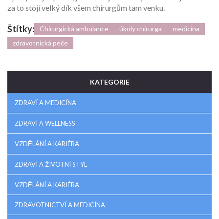
za to stojí velký dík všem chirurgům tam venku.
Štítky:
Chirurgická ambulance
úkoly chirurga
medicína
zdravotnická péče
KATEGORIE
ZDRAVÍ A MEDICÍNA
ZDRAVÍ A WELLNESS
VZDĚLÁNÍ A KARIÉRA
ZDRAVÍ A ŽIVOTNÍ STYL
VZDĚLÁNÍ A KARIÉRA
ZDRAVOTNICTVÍ A MEDICÍNA