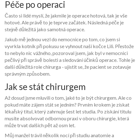
Péče po operaci
Často si lidé myslí, že jakmile je operace hotová, tak je vše
hotové. Ale právě to je teprve začátek. Následná péče je
stejně důležitá jako samotná operace.
Jakub mě jednou vezl do nemocnice po tom, co jsem si
vyvrkla kotník při pokusu se vyhnout naší kočce Lili. Přestože
to nebylo nic vážného, pozoroval jsem, jak byl v nemocnici
pečlivý při správě bolesti a sledování účinků operace. Tohle je
další důležitá role chirurga - ujistit se, že pacient se zotavuje
správným způsobem.
Jak se stát chirurgem
Až dosud jsme mluvili o tom, jaké to je být chirurgem. Ale co
pokud máte zájem stát se jedním? Prvním krokem je získat
lékařský titul, který zahrnuje šest let studia. Po získání titulu
musíte absolvovat odbornou praxi v oboru chirurgie, která
může trvat dalších pět až osm let.
Můj manžel trávil několik nocí při studiu anatomie a