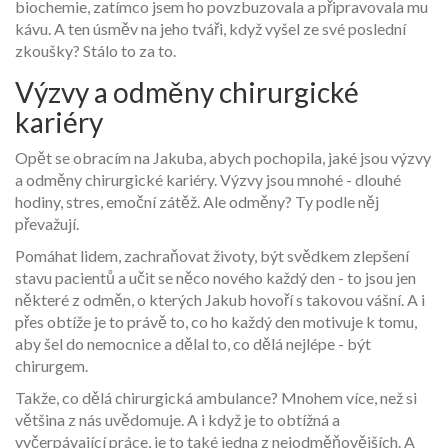
biochemie, zatímco jsem ho povzbuzovala a připravovala mu
kávu. A ten úsměv na jeho tváři, když vyšel ze své poslední
zkoušky? Stálo to za to.
Výzvy a odměny chirurgické
kariéry
Opět se obracím na Jakuba, abych pochopila, jaké jsou výzvy
a odměny chirurgické kariéry. Výzvy jsou mnohé - dlouhé
hodiny, stres, emoční zátěž. Ale odměny? Ty podle něj
převažují.
Pomáhat lidem, zachraňovat životy, být svědkem zlepšení
stavu pacientů a učit se něco nového každý den - to jsou jen
některé z odměn, o kterých Jakub hovoří s takovou vášní. A i
přes obtíže je to právě to, co ho každý den motivuje k tomu,
aby šel do nemocnice a dělal to, co dělá nejlépe - být
chirurgem.
Takže, co dělá chirurgická ambulance? Mnohem více, než si
většina z nás uvědomuje. A i když je to obtížná a
vyčerpávající práce, je to také jedna z nejodměňovějších. A