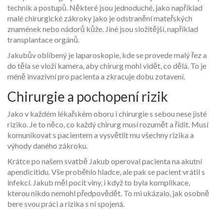
technik a postupů. Některé jsou jednoduché, jako například
malé chirurgické zákroky jako je odstranění mateřských
znamének nebo nádorů kůže. Jiné jsou složitější, například
transplantace orgánů.
Jakubův oblíbený je laparoskopie, kde se provede malý řez a
do těla se vloží kamera, aby chirurg mohl vidět, co dělá. To je
méně invazivní pro pacienta a zkracuje dobu zotavení.
Chirurgie a pochopení rizik
Jako v každém lékařském oboru i chirurgie s sebou nese jisté
riziko. Je to něco, co každý chirurg musí rozumět a řídit. Musí
komunikovat s pacientem a vysvětlit mu všechny rizika a
výhody daného zákroku.
Krátce po našem svatbě Jakub operoval pacienta na akutní
apendicitidu. Vše proběhlo hladce, ale pak se pacient vrátil s
infekcí. Jakub měl pocit viny, i když to byla komplikace,
kterou nikdo nemohl předpovědět. To mi ukázalo, jak osobně
bere svou práci a rizika s ní spojená.