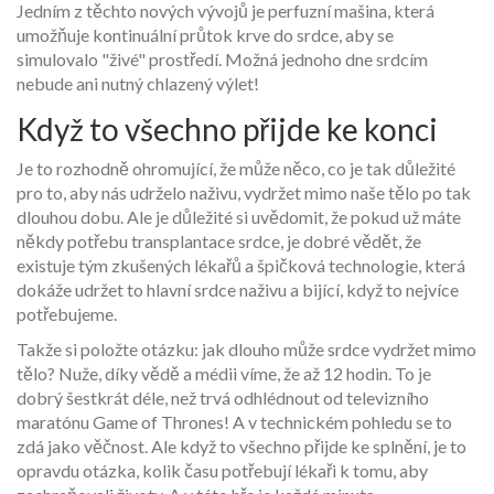
Jedním z těchto nových vývojů je perfuzní mašina, která
umožňuje kontinuální průtok krve do srdce, aby se
simulovalo "živé" prostředí. Možná jednoho dne srdcím
nebude ani nutný chlazený výlet!
Když to všechno přijde ke konci
Je to rozhodně ohromující, že může něco, co je tak důležité
pro to, aby nás udrželo naživu, vydržet mimo naše tělo po tak
dlouhou dobu. Ale je důležité si uvědomit, že pokud už máte
někdy potřebu transplantace srdce, je dobré vědět, že
existuje tým zkušených lékařů a špičková technologie, která
dokáže udržet to hlavní srdce naživu a bijící, když to nejvíce
potřebujeme.
Takže si položte otázku: jak dlouho může srdce vydržet mimo
tělo? Nuže, díky vědě a médii víme, že až 12 hodin. To je
dobrý šestkrát déle, než trvá odhlédnout od televizního
maratónu Game of Thrones! A v technickém pohledu se to
zdá jako věčnost. Ale když to všechno přijde ke splnění, je to
opravdu otázka, kolik času potřebují lékaři k tomu, aby