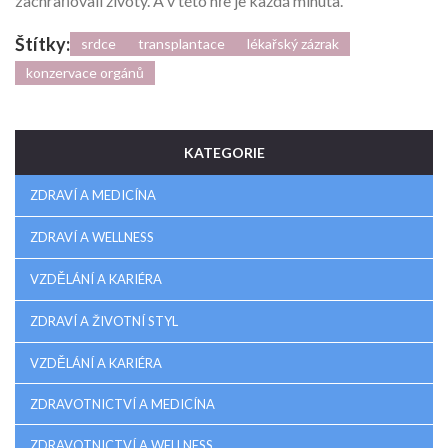
zachraňovali životy. A v této hře je každá minuta.
Štítky:
srdce
transplantace
lékařský zázrak
konzervace orgánů
KATEGORIE
ZDRAVÍ A MEDICÍNA
ZDRAVÍ A WELLNESS
VZDĚLÁNÍ A KARIÉRA
ZDRAVÍ A ŽIVOTNÍ STYL
VZDĚLÁNÍ A KARIÉRA
ZDRAVOTNICTVÍ A MEDICÍNA
ZDRAVOTNICTVÍ A WELLNESS