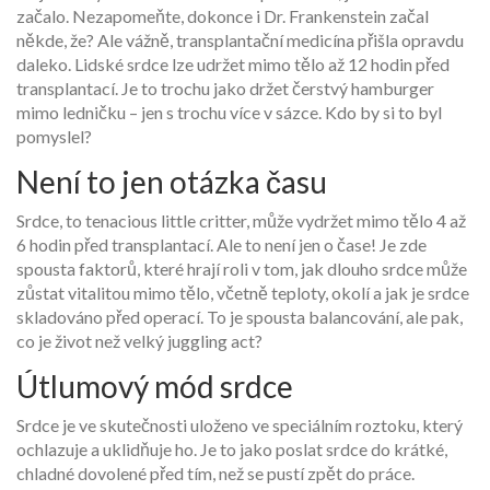
začalo. Nezapomeňte, dokonce i Dr. Frankenstein začal
někde, že? Ale vážně, transplantační medicína přišla opravdu
daleko. Lidské srdce lze udržet mimo tělo až 12 hodin před
transplantací. Je to trochu jako držet čerstvý hamburger
mimo ledničku – jen s trochu více v sázce. Kdo by si to byl
pomyslel?
Není to jen otázka času
Srdce, to tenacious little critter, může vydržet mimo tělo 4 až
6 hodin před transplantací. Ale to není jen o čase! Je zde
spousta faktorů, které hrají roli v tom, jak dlouho srdce může
zůstat vitalitou mimo tělo, včetně teploty, okolí a jak je srdce
skladováno před operací. To je spousta balancování, ale pak,
co je život než velký juggling act?
Útlumový mód srdce
Srdce je ve skutečnosti uloženo ve speciálním roztoku, který
ochlazuje a uklidňuje ho. Je to jako poslat srdce do krátké,
chladné dovolené před tím, než se pustí zpět do práce.