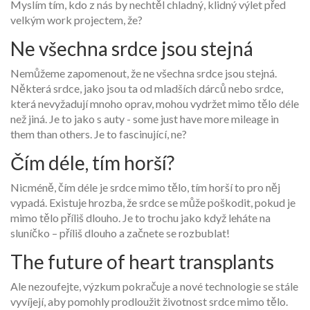
Myslím tím, kdo z nás by nechtěl chladný, klidný výlet před
velkým work projectem, že?
Ne všechna srdce jsou stejná
Nemůžeme zapomenout, že ne všechna srdce jsou stejná.
Některá srdce, jako jsou ta od mladších dárců nebo srdce,
která nevyžadují mnoho oprav, mohou vydržet mimo tělo déle
než jiná. Je to jako s auty - some just have more mileage in
them than others. Je to fascinující, ne?
Čím déle, tím horší?
Nicméně, čím déle je srdce mimo tělo, tím horší to pro něj
vypadá. Existuje hrozba, že srdce se může poškodit, pokud je
mimo tělo příliš dlouho. Je to trochu jako když leháte na
sluníčko – příliš dlouho a začnete se rozbublat!
The future of heart transplants
Ale nezoufejte, výzkum pokračuje a nové technologie se stále
vyvíjejí, aby pomohly prodloužit životnost srdce mimo tělo.