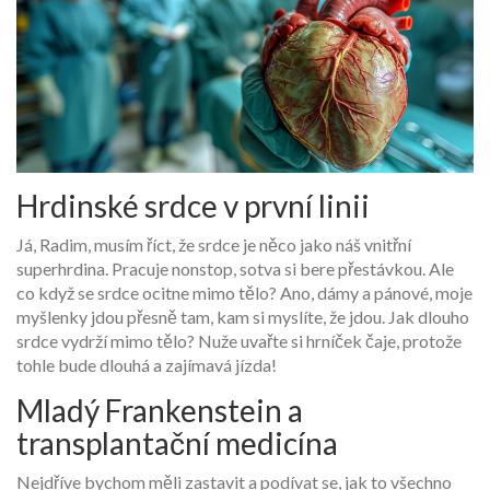
Hrdinské srdce v první linii
Já, Radim, musím říct, že srdce je něco jako náš vnitřní
superhrdina. Pracuje nonstop, sotva si bere přestávkou. Ale
co když se srdce ocitne mimo tělo? Ano, dámy a pánové, moje
myšlenky jdou přesně tam, kam si myslíte, že jdou. Jak dlouho
srdce vydrží mimo tělo? Nuže uvařte si hrníček čaje, protože
tohle bude dlouhá a zajímavá jízda!
Mladý Frankenstein a
transplantační medicína
Nejdříve bychom měli zastavit a podívat se, jak to všechno