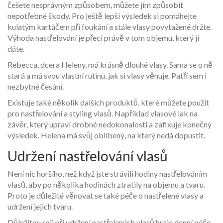
češete nesprávným způsobem, můžete jim způsobit
nepotřebné škody. Pro ještě lepší výsledek si pomáhejte
kulatým kartáčem při foukání a stále vlasy povytažené držte.
Výhoda nastřelování je přeci právě v tom objemu, který jí
dáte.
Rebecca, dcera Heleny, má krásně dlouhé vlasy. Sama se o ně
stará a má svou vlastní rutinu, jak si vlasy věnuje. Patří sem i
nezbytné česání.
Existuje také několik dalších produktů, které můžete použít
pro nastřelování a styling vlasů. Například vlasové lak na
závěr, který upraví drobné nedokonalosti a zafixuje konečný
výsledek. Helena má svůj oblíbený, na který nedá dopustit.
Udržení nastřelování vlasů
Není nic horšího, než když jste strávili hodiny nastřelováním
vlasů, aby po několika hodinách ztratily na objemu a tvaru.
Proto je důležité věnovat se také péče o nastřelené vlasy a
udržení jejich tvaru.
Důležitou roli při udržení nastřelených vlasů hraje denní péče.