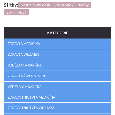
Štítky:
Nastřelování vlasů
jak na vlasy
účesy
styling vlasů
KATEGORIE
ZDRAVÍ A MEDICÍNA
ZDRAVÍ A WELLNESS
VZDĚLÁNÍ A KARIÉRA
ZDRAVÍ A ŽIVOTNÍ STYL
VZDĚLÁNÍ A KARIÉRA
ZDRAVOTNICTVÍ A MEDICÍNA
ZDRAVOTNICTVÍ A WELLNESS