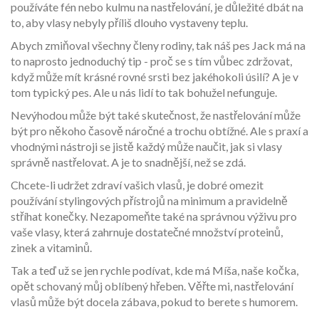
používáte fén nebo kulmu na nastřelování, je důležité dbát na
to, aby vlasy nebyly příliš dlouho vystaveny teplu.
Abych zmiňoval všechny členy rodiny, tak náš pes Jack má na
to naprosto jednoduchý tip - proč se s tím vůbec zdržovat,
když může mít krásné rovné srsti bez jakéhokoli úsilí? A je v
tom typický pes. Ale u nás lidí to tak bohužel nefunguje.
Nevýhodou může být také skutečnost, že nastřelování může
být pro někoho časově náročné a trochu obtížné. Ale s praxí a
vhodnými nástroji se jistě každý může naučit, jak si vlasy
správně nastřelovat. A je to snadnější, než se zdá.
Chcete-li udržet zdraví vašich vlasů, je dobré omezit
používání stylingových přístrojů na minimum a pravidelně
stříhat konečky. Nezapomeňte také na správnou výživu pro
vaše vlasy, která zahrnuje dostatečné množství proteinů,
zinek a vitaminů.
Tak a teď už se jen rychle podívat, kde má Míša, naše kočka,
opět schovaný můj oblíbený hřeben. Věřte mi, nastřelování
vlasů může být docela zábava, pokud to berete s humorem.