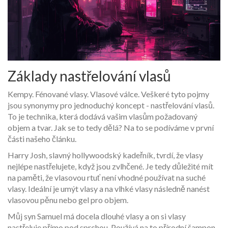
Základy nastřelování vlasů
Kempy. Fénované vlasy. Vlasové válce. Veškeré tyto pojmy
jsou synonymy pro jednoduchý koncept - nastřelování vlasů.
To je technika, která dodává vašim vlasům požadovaný
objem a tvar. Jak se to tedy dělá? Na to se podíváme v první
části našeho článku.
Harry Josh, slavný hollywoodský kadeřník, tvrdí, že vlasy
nejlépe nastřelujete, když jsou zvlhčené. Je tedy důležité mít
na paměti, že vlasovou rtuť není vhodné používat na suché
vlasy. Ideální je umýt vlasy a na vlhké vlasy následně nanést
vlasovou pěnu nebo gel pro objem.
Můj syn Samuel má docela dlouhé vlasy a on si vlasy
nastřeluje přímo pod sprchou. Používá na to přírodní šampon