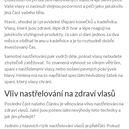
Vaše vlasy si zaslouží stejnou pozornost a péči jako jakákoliv
jiná část vašeho těla.
Navíc, vhodné je i pravidelné třepání konečků u kadeřníka.
Vlasy, které jsou zdravé, lépe drží tvar a lépe reagují na
jakékoliv stylingové produkty. Já sám si dám jednou za dva
měsíce oběhat hranu u kadeřnice a je to rozhodně dobře
investovaný čas.
Samotné nastřelování pak vydrží déle, pokud vlasy nebudete
zbytečně zatěžovat. To znamená vyhnout se silným větrům,
spaní s nastřelenými vlasy, nebo nošení pevných pokrývek
hlavy. Helena má na to například speciální hedvábný šátek na
spaní, který vlasy chrání.
Vliv nastřelování na zdraví vlasů
Poslední část našeho článku je věnována vlivu nastřelování na
zdraví vlasů. Jaké jsou potenciální nevýhody této techniky a
jak jim předejít?
Jedním z hlavních rizik nastřelování vlasů je přehřátí. Pokud