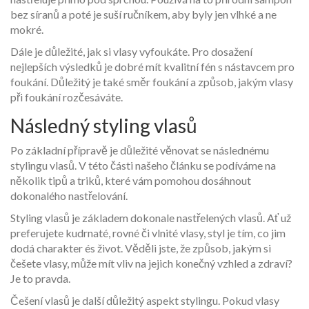
bez síranů a poté je suší ručníkem, aby byly jen vlhké a ne
mokré.
Dále je důležité, jak si vlasy vyfoukáte. Pro dosažení
nejlepších výsledků je dobré mít kvalitní fén s nástavcem pro
foukání. Důležitý je také směr foukání a způsob, jakým vlasy
při foukání rozčesáváte.
Následný styling vlasů
Po základní přípravě je důležité věnovat se následnému
stylingu vlasů. V této části našeho článku se podíváme na
několik tipů a triků, které vám pomohou dosáhnout
dokonalého nastřelování.
Styling vlasů je základem dokonale nastřelených vlasů. Ať už
preferujete kudrnaté, rovné či vlnité vlasy, styl je tím, co jim
dodá charakter és život. Věděli jste, že způsob, jakým si
češete vlasy, může mít vliv na jejich konečný vzhled a zdraví?
Je to pravda.
Češení vlasů je další důležitý aspekt stylingu. Pokud vlasy