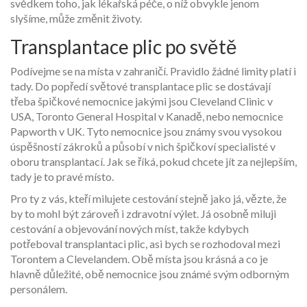
svědkem toho, jak lékařská péče, o níž obvykle jenom
slyšíme, může změnit životy.
Transplantace plic po světě
Podívejme se na místa v zahraničí. Pravidlo žádné limity platí i
tady. Do popředí světové transplantace plic se dostávají
třeba špičkové nemocnice jakými jsou Cleveland Clinic v
USA, Toronto General Hospital v Kanadě, nebo nemocnice
Papworth v UK. Tyto nemocnice jsou známy svou vysokou
úspěšností zákroků a působí v nich špičkoví specialisté v
oboru transplantací. Jak se říká, pokud chcete jít za nejlepším,
tady je to pravé místo.
Pro ty z vás, kteří milujete cestování stejně jako já, vězte, že
by to mohl být zároveň i zdravotní výlet. Já osobně miluji
cestování a objevování nových míst, takže kdybych
potřeboval transplantaci plic, asi bych se rozhodoval mezi
Torontem a Clevelandem. Obě místa jsou krásná a co je
hlavně důležité, obě nemocnice jsou známé svým odborným
personálem.