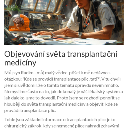
Objevování světa transplantační
medicíny
Můj syn Radim - můj malý vědec, přišel k mě nedávno s
otázkou: 'Kde se provádí transplantace plic, tati?'. V tu chvíli
jsem si uvědomil, že o tomto tématu opravdu nevím mnoho.
Nemyslíme často na to, jak dokonalý je náš lékařský systém a
jak daleko jsme to dovedli. Proto jsem se rozhodl ponořit se
hlouběji do světa transplantační medicíny a objevit, kde se
provádí transplantace plic.
Tohle jsou základní informace o transplantacích plic: je to
chirurgický zákrok, kdy se nemocné plíce nahradí zdravými