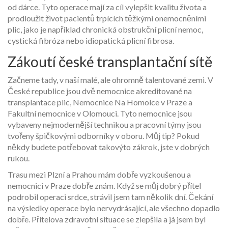
od dárce. Tyto operace mají za cíl vylepšit kvalitu života a
prodloužit život pacientů trpících těžkými onemocněními
plic, jako je například chronická obstrukční plicní nemoc,
cystická fibróza nebo idiopatická plicní fibrosa.
Zákoutí české transplantační sítě
Začneme tady, v naší malé, ale ohromně talentované zemi. V
České republice jsou dvě nemocnice akreditované na
transplantace plic, Nemocnice Na Homolce v Praze a
Fakultní nemocnice v Olomouci. Tyto nemocnice jsou
vybaveny nejmodernější technikou a pracovní týmy jsou
tvořeny špičkovými odborníky v oboru. Můj tip? Pokud
někdy budete potřebovat takovýto zákrok, jste v dobrých
rukou.
Trasu mezi Plzní a Prahou mám dobře vyzkoušenou a
nemocnici v Praze dobře znám. Když se můj dobrý přítel
podrobil operaci srdce, strávil jsem tam několik dní. Čekání
na výsledky operace bylo nervydrásající, ale všechno dopadlo
dobře. Přítelova zdravotní situace se zlepšila a já jsem byl