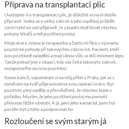
Příprava na transplantaci plic
Uvažujete-li o transplantaci plic, je důležité se na ni dobře
připravit. Jedná se o velký zákrok a jeho úspěšný průběh
závisí také na vaší přípravě. Je zásadní dodržovat všechny
pokyny lékařů a mít pozitivní postoj.
Moje dcera Jolana je terapeutka a často mi říká o významu
psychické pohody při takovýchto zákrocích. Pacienti, kteří
jsou pozitivně naladěni a mají silnou vůli, se léčí mnohem lépe.
Takže pokud jste v situaci, kdy vás čeká takovýto zákrok,
nezapomeňte na svou psychiku!
Koneckonců, vzpomínám si na můj přítel z Prahy, jak se s
úsměvem na tváři připravoval na svou operaci srdce. Byl
pozitivní, plný naděje a přesvědčený, že všechno bude v
pořádku. Myslím, že jeho pozitivní postoj mu pomohl
překonat těžké období. A já, jako jeho kamarád, jsem byl
poctěn být u toho a podporovat ho.
Rozloučení se svým starým já