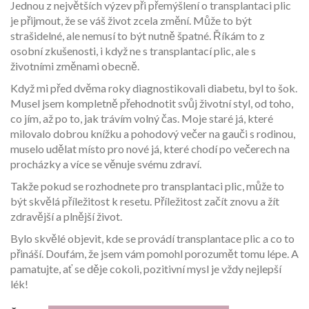
Jednou z největších výzev při přemýšlení o transplantaci plic
je přijmout, že se váš život zcela změní. Může to být
strašidelné, ale nemusí to být nutně špatné. Říkám to z
osobní zkušenosti, i když ne s transplantací plic, ale s
životními změnami obecně.
Když mi před dvěma roky diagnostikovali diabetu, byl to šok.
Musel jsem kompletně přehodnotit svůj životní styl, od toho,
co jím, až po to, jak trávím volný čas. Moje staré já, které
milovalo dobrou knížku a pohodový večer na gauči s rodinou,
muselo udělat místo pro nové já, které chodí po večerech na
procházky a více se věnuje svému zdraví.
Takže pokud se rozhodnete pro transplantaci plic, může to
být skvělá příležitost k resetu. Příležitost začít znovu a žít
zdravější a plnější život.
Bylo skvělé objevit, kde se provádí transplantace plic a co to
přináší. Doufám, že jsem vám pomohl porozumět tomu lépe. A
pamatujte, ať se děje cokoli, pozitivní mysl je vždy nejlepší
lék!