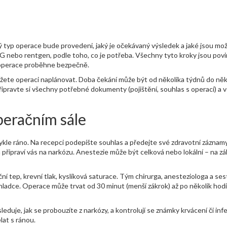
ý typ operace bude provedeni, jaký je očekávaný výsledek a jaké jsou mo
KG nebo rentgen, podle toho, co je potřeba. Všechny tyto kroky jsou povi
a operace proběhne bezpečně.
žete operaci naplánovat. Doba čekání může být od několika týdnů do něk
řipravte si všechny potřebné dokumenty (pojištění, souhlas s operací) a
peračním sále
kle ráno. Na recepci podepište souhlas a předejte své zdravotní záznam
 připraví vás na narkózu. Anestezie může být celková nebo lokální – na zá
 tep, krevní tlak, kyslíková saturace. Tým chirurga, anesteziologa a ses
hladce. Operace může trvat od 30 minut (menší zákrok) až po několik hod
duje, jak se probouzíte z narkózy, a kontrolují se známky krvácení či inf
lat s ránou.