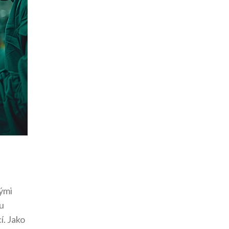
kými
ou
í. Jako