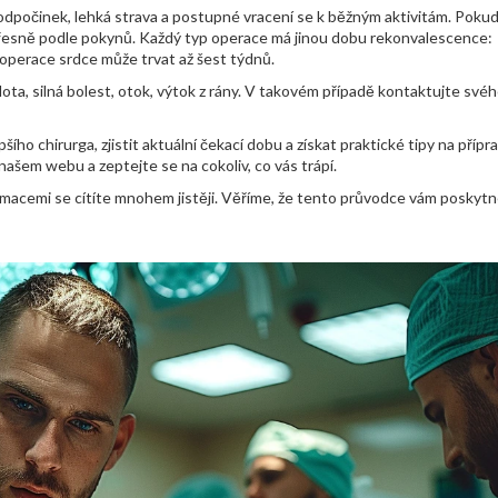
dpočinek, lehká strava a postupné vracení se k běžným aktivitám. Pokud
přesně podle pokynů. Každý typ operace má jinou dobu rekonvalescence:
 operace srdce může trvat až šest týdnů.
ota, silná bolest, otok, výtok z rány. V takovém případě kontaktujte svéh
o chirurga, zjistit aktuální čekací dobu a získat praktické tipy na přípra
našem webu a zeptejte se na cokoliv, co vás trápí.
ormacemi se cítíte mnohem jistěji. Věříme, že tento průvodce vám poskyt