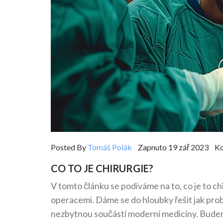
Posted By
Tomáš Polák
Zapnuto 19 zář 2023 Ko
CO TO JE CHIRURGIE?
V tomto článku se podíváme na to, co je to ch
operacemi. Dáme se do hloubky řešit jak probí
nezbytnou součástí moderní medicíny. Budeme