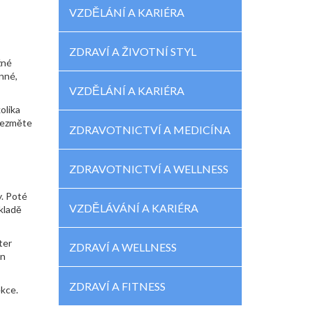
VZDĚLÁNÍ A KARIÉRA
ZDRAVÍ A ŽIVOTNÍ STYL
žné
nné,
VZDĚLÁNÍ A KARIÉRA
olika
 vezměte
ZDRAVOTNICTVÍ A MEDICÍNA
ZDRAVOTNICTVÍ A WELLNESS
y. Poté
VZDĚLÁVÁNÍ A KARIÉRA
kladě
ter
ZDRAVÍ A WELLNESS
in
ZDRAVÍ A FITNESS
ekce.