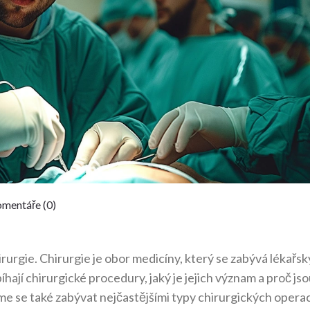
mentáře (0)
irurgie. Chirurgie je obor medicíny, který se zabývá lékařs
hají chirurgické procedury, jaký je jejich význam a proč js
 se také zabývat nejčastějšími typy chirurgických operac