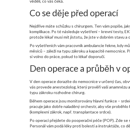
věděli, co vás čeká.
Co se děje před operací
Nejdříve máte schůzku s chirurgem. Ten vám popíše, jak
komplikace. Po té následuje vyšetření – krevní testy, E
protože lékař musí mít jistotu, že jste v dobrém stavu 
Po vyšetřeních vám pracovník ambulancie řekne, kdy mů
měsíců – záleží na typu zákroku a kapacitě nemocnice. P
si volno do práce, pokud to lékař doporučí.
Den operace a průběh v o
V den operace dorazíte do nemocnice v určený čas, obvy
vás provede anesteziolog, který prověří vaši anamnézu a
typu zákroku rozhodne chirurg.
Během operace jsou monitorovány hlavní funkce – srdeční
pracuje jako dobře naladěný orchestr, aby vše proběhlo 
(komplexní zákrok, např. transplantace srdce).
Po operaci přejdete do pooperační péče (POP). Zde se sle
Personál vám podá léky proti bolesti a instruktáže, co dě