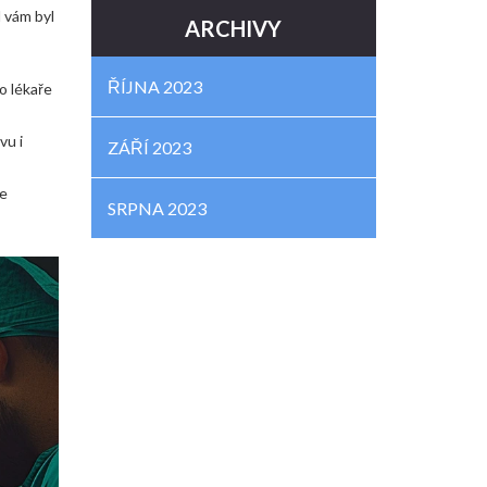
 vám byl
ARCHIVY
ŘÍJNA 2023
o lékaře
vu i
ZÁŘÍ 2023
ne
SRPNA 2023