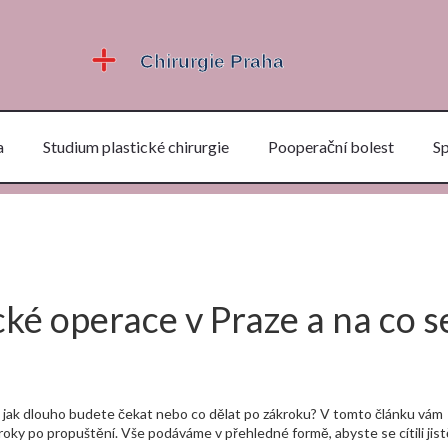
a
Studium plastické chirurgie
Pooperační bolest
S
cké operace v Praze a na co s
e, jak dlouho budete čekat nebo co dělat po zákroku? V tomto článku vám
roky po propuštění. Vše podáváme v přehledné formě, abyste se cítili jist