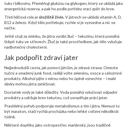
tuky i bílkoviny. Přeměňují glukózu na glykogen, který se ukládá jako
energetická rezerva, a pak ho podle potřeby vrací zpět do krve.
Třetí klíčová role je
úložiště živin
. V játrech se ukládá vitamín A, D,
B12 a železo. Když tělo potřebuje, rychle si je vyzvedne a nic se
nečte.
Ještě stojí za zmínku, že játra vyrábí žluč – tekutinu, která pomáhá
štěpit tuky ve střevech. Žluč je také prostředkem, jak tělo vylučuje
nadbytečný cholesterol.
Jak podpořit zdraví jater
Nejjednodušší cesta, jak pomoci játrům, je zdravá strava. Omezte
tučný a smažený junk food, raději volte zeleninu, ovoce a celozrnné
produkty. Alkohol pijte s mírou nebo ho úplně vynechte – i malé
dávky mohou játra zatěžovat.
Dostatek vody je také důležitý. Voda pomáhá vylučovat odpadní
produkty a udržuje krev tekutou, což usnadňuje práci jater.
Pravidelný pohyb podporuje metabolismus a tím i játra. Nemusí to
být maraton, stačí rychlá procházka nebo lehké cvičení několikrát
týdně.
Některé doplňky, jako ostropestřec mariánský, jsou tradičně