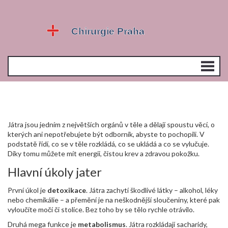
Játra jsou jedním z největších orgánů v těle a dělají spoustu věcí, o
kterých ani nepotřebujete být odborník, abyste to pochopili. V
podstatě řídí, co se v těle rozkládá, co se ukládá a co se vylučuje.
Díky tomu můžete mít energii, čistou krev a zdravou pokožku.
Hlavní úkoly jater
První úkol je
detoxikace
. Játra zachytí škodlivé látky – alkohol, léky
nebo chemikálie – a přemění je na neškodnější sloučeniny, které pak
vyloučíte močí či stolice. Bez toho by se tělo rychle otrávilo.
Druhá mega funkce je
metabolismus
. Játra rozkládají sacharidy,