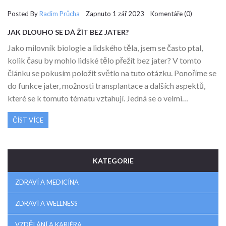
Posted By
Radim Průcha
Zapnuto 1 zář 2023 Komentáře (0)
JAK DLOUHO SE DÁ ŽÍT BEZ JATER?
Jako milovník biologie a lidského těla, jsem se často ptal,
kolik času by mohlo lidské tělo přežít bez jater? V tomto
článku se pokusím položit světlo na tuto otázku. Ponoříme se
do funkce jater, možnosti transplantace a dalších aspektů,
které se k tomuto tématu vztahují. Jedná se o velmi
komplexní problematiku, ale snažím se o co nejvíce
ČÍST VÍCE
srozumitelný a stravitelný přístup pro všechny, kdo mají
zájem o biologii a anatomii. Připojte se ke mně v této
fascinující cestě poznání.
KATEGORIE
ZDRAVÍ A MEDICÍNA
ZDRAVÍ A WELLNESS
VZDĚLÁNÍ A KARIÉRA