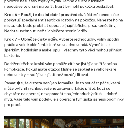
pokožce nezůstaly zbytky mýdla. Jemně osušte ručníkem,
nepoužívejte drsný materiál, který by mohl pokožku poškrábat.
Krok 6 – Použijte dezinfekční prostředek.
Některé nemocnice
poskytují speciální antiseptické roztoky na pokožku. Naneste ho na
místa, kde bude probíhat operace (např. břicho, prsa, končetiny).
Nechte uschnout, než si oblečete sterilní oděv.
Krok 7 – Oblečte čistý oděv.
Vyberte jednoduchý, volný spodní
prádlo a volné oblečení, které se snadno sundá. Vyhněte se
šperkům, hodinkám a make-upu – všechny tyto věci mohou přinést
bakterie.
Dodržení těchto kroků vám pomůže cítit se jistěji a sníží šanci na
komplikace. Pokud máte otázky, klidně se zeptejte svého lékaře
nebo sestry – raději se ujistit než později litovat.
Pamatujte, že čistota není jen formalita. Je to součást péče, která
může ovlivnit rychlost vašeho zotavení. Takže příště, když se
chystáte na operaci, nezapomeňte na jednoduchý rituál – dobré
mytí. Vaše tělo vám poděkuje a operační tým získá jasnější podmínky
pro práci.