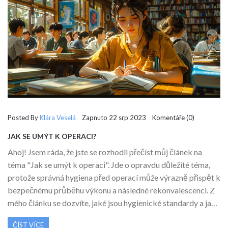
Posted By
Klára Veselá
Zapnuto 22 srp 2023 Komentáře (0)
JAK SE UMÝT K OPERACI?
Ahoj! Jsem ráda, že jste se rozhodli přečíst můj článek na
téma "Jak se umýt k operaci". Jde o opravdu důležité téma,
protože správná hygiena před operací může výrazně přispět k
bezpečnému průběhu výkonu a následné rekonvalescenci. Z
mého článku se dozvíte, jaké jsou hygienické standardy a jak
se připravit k operaci. Také se budeme zabývat prevencí
ČÍST VÍCE