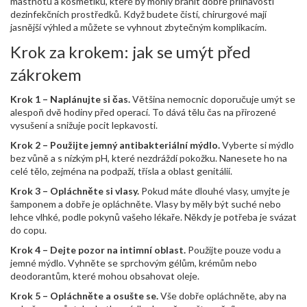
mastnotu a kosmetiku, které by mohly bránit dobře přilnavosti
dezinfekčních prostředků. Když budete čistí, chirurgové mají
jasnější výhled a můžete se vyhnout zbytečným komplikacím.
Krok za krokem: jak se umýt před
zákrokem
Krok 1 – Naplánujte si čas.
Většina nemocnic doporučuje umýt se
alespoň dvě hodiny před operací. To dává tělu čas na přirozené
vysušení a snižuje pocit lepkavosti.
Krok 2 – Použijte jemný antibakteriální mýdlo.
Vyberte si mýdlo
bez vůně a s nízkým pH, které nezdráždí pokožku. Nanesete ho na
celé tělo, zejména na podpaží, třísla a oblast genitálií.
Krok 3 – Opláchněte si vlasy.
Pokud máte dlouhé vlasy, umyjte je
šamponem a dobře je opláchněte. Vlasy by měly být suché nebo
lehce vlhké, podle pokynů vašeho lékaře. Někdy je potřeba je svázat
do copu.
Krok 4 – Dejte pozor na intimní oblast.
Použijte pouze vodu a
jemné mýdlo. Vyhněte se sprchovým gélům, krémům nebo
deodorantům, které mohou obsahovat oleje.
Krok 5 – Opláchněte a osušte se.
Vše dobře opláchněte, aby na