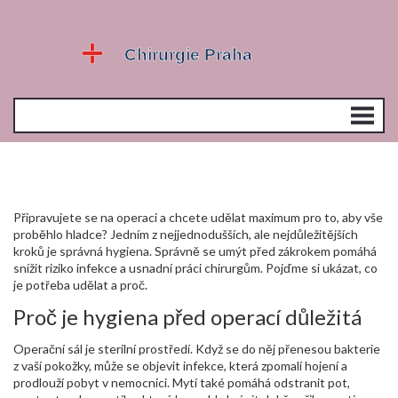
Připravujete se na operaci a chcete udělat maximum pro to, aby vše
proběhlo hladce? Jedním z nejjednodušších, ale nejdůležitějších
kroků je správná hygiena. Správně se umýt před zákrokem pomáhá
snížit riziko infekce a usnadní práci chirurgům. Pojďme si ukázat, co
je potřeba udělat a proč.
Proč je hygiena před operací důležitá
Operační sál je sterilní prostředí. Když se do něj přenesou bakterie
z vaší pokožky, může se objevit infekce, která zpomalí hojení a
prodlouží pobyt v nemocnici. Mytí také pomáhá odstranit pot,