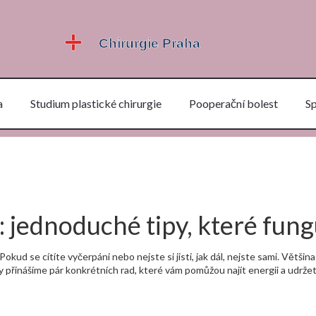
a
Studium plastické chirurgie
Pooperační bolest
S
 jednoduché tipy, které fung
d se cítíte vyčerpáni nebo nejste si jisti, jak dál, nejste sami. Většina
 přinášíme pár konkrétních rad, které vám pomůžou najít energii a udržet