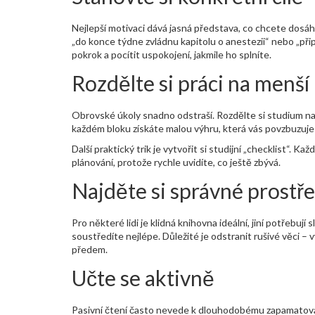
Nejlepší motivaci dává jasná představa, co chcete dosáh
„do konce týdne zvládnu kapitolu o anestezii“ nebo „přip
pokrok a pocítit uspokojení, jakmile ho splníte.
Rozdělte si práci na menší
Obrovské úkoly snadno odstraší. Rozdělte si studium na
každém bloku získáte malou výhru, která vás povzbuzuje 
Další praktický trik je vytvořit si studijní „checklist“.
plánování, protože rychle uvidíte, co ještě zbývá.
Najděte si správné prostře
Pro některé lidi je klidná knihovna ideální, jiní potřebuj
soustředíte nejlépe. Důležité je odstranit rušivé věci – 
předem.
Učte se aktivně
Pasivní čtení často nevede k dlouhodobému zapamatován