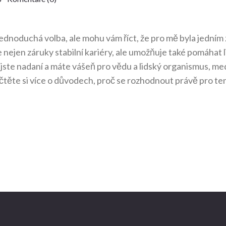
jednoduchá volba, ale mohu vám říct, že pro mě byla jedním 
 nejen záruky stabilní kariéry, ale umožňuje také pomáhat 
d jste nadaní a máte vášeň pro vědu a lidský organismus, me
ečtěte si více o důvodech, proč se rozhodnout právě pro te