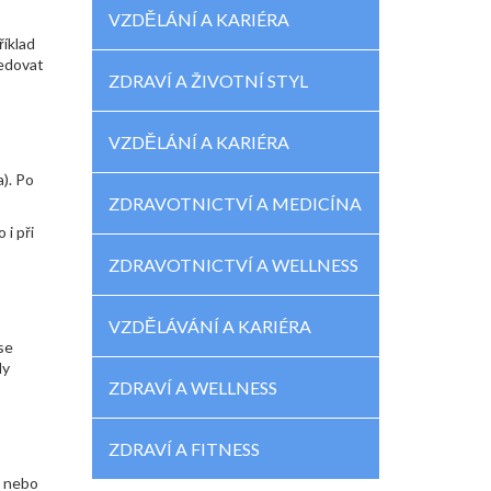
VZDĚLÁNÍ A KARIÉRA
říklad
ledovat
ZDRAVÍ A ŽIVOTNÍ STYL
VZDĚLÁNÍ A KARIÉRA
). Po
ZDRAVOTNICTVÍ A MEDICÍNA
 i při
ZDRAVOTNICTVÍ A WELLNESS
VZDĚLÁVÁNÍ A KARIÉRA
 se
ly
ZDRAVÍ A WELLNESS
ZDRAVÍ A FITNESS
y nebo