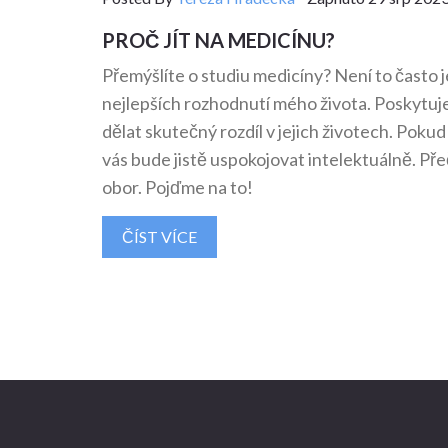
PROČ JÍT NA MEDICÍNU?
Přemýšlíte o studiu medicíny? Není to často 
nejlepších rozhodnutí mého života. Poskytuje
dělat skutečný rozdíl v jejich životech. Poku
vás bude jistě uspokojovat intelektuálně. Př
obor. Pojďme na to!
ČÍST VÍCE