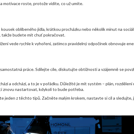
 a motivace roste, protože vidíte, co už umíte.
ousek oblíbeného jídla, krátkou procházku nebo několik minut na sociáln
, takže budete mít chuť pokračovat.
ížení vede rychle k vyhoření, zatímco pravidelný odpočinek obnovuje ener
samostatná práce. Sdílejte cíle, diskutujte obtížnosti a vzájemně se povz
hází a odchází, a to je v pořádku. Důležité je mít systém – plán, rozdělení 
 znovu nastartovat, kdykoli to bude potřeba.
te jeden z těchto tipů. Začněte malým krokem, nastavte si cíl a sledujte, 