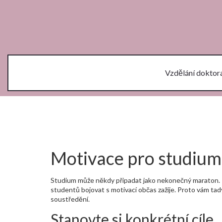
Vzdělání doktor
Motivace pro studium:
Studium může někdy připadat jako nekonečný maraton. Poku
studentů bojovat s motivací občas zažije. Proto vám tady
soustředění.
Stanovte si konkrétní cíle