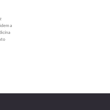
z
lidem a
dicína
nto