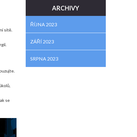
ARCHIVY
ŘÍJNA 2023
í sítě.
ZÁŘÍ 2023
gii.
SRPNA 2023
buzujte.
úkolů,
jak se