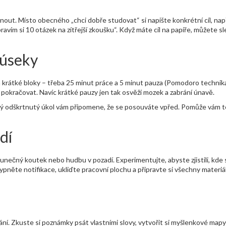
nout. Místo obecného „chci dobře studovat“ si napište konkrétní cíl, nap
ravím si 10 otázek na zítřejší zkoušku“. Když máte cíl na papíře, můžete s
 úseky
 krátké bloky – třeba 25 minut práce a 5 minut pauza (Pomodoro technika
pokračovat. Navíc krátké pauzy jen tak osvěží mozek a zabrání únavě.
 Každý odškrtnutý úkol vám připomene, že se posouváte vpřed. Pomůže vám to
dí
í slunečný koutek nebo hudbu v pozadí. Experimentujte, abyste zjistili, kde
vypněte notifikace, ukliďte pracovní plochu a připravte si všechny materiá
í. Zkuste si poznámky psát vlastními slovy, vytvořit si myšlenkové map