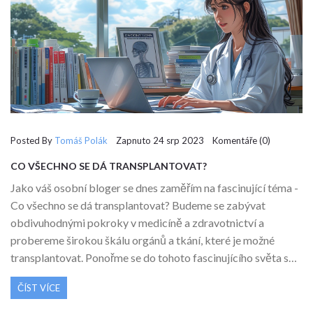
Posted By
Tomáš Polák
Zapnuto 24 srp 2023 Komentáře (0)
CO VŠECHNO SE DÁ TRANSPLANTOVAT?
Jako váš osobní bloger se dnes zaměřím na fascinující téma -
Co všechno se dá transplantovat? Budeme se zabývat
obdivuhodnými pokroky v medicíně a zdravotnictví a
probereme širokou škálu orgánů a tkání, které je možné
transplantovat. Ponořme se do tohoto fascinujícího světa s
otevřenou myslí a zvědavostí. Připravte se na objevování
ČÍST VÍCE
nových poznatků a užijte si cestu do hlubin této nekončící
tématiky.