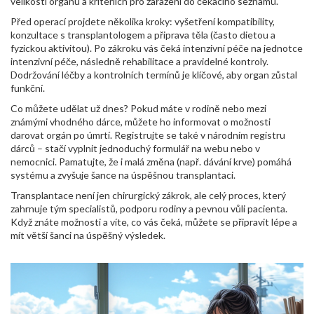
velikosti orgánu a kritériích pro zařazení do čekacího seznamu.
Před operací projdete několika kroky: vyšetření kompatibility,
konzultace s transplantologem a připrava těla (často dietou a
fyzickou aktivitou). Po zákroku vás čeká intenzivní péče na jednotce
intenzivní péče, následně rehabilitace a pravidelné kontroly.
Dodržování léčby a kontrolních termínů je klíčové, aby organ zůstal
funkční.
Co můžete udělat už dnes? Pokud máte v rodině nebo mezi
známými vhodného dárce, můžete ho informovat o možnosti
darovat orgán po úmrtí. Registrujte se také v národním registru
dárců – stačí vyplnit jednoduchý formulář na webu nebo v
nemocnici. Pamatujte, že i malá změna (např. dávání krve) pomáhá
systému a zvyšuje šance na úspěšnou transplantaci.
Transplantace není jen chirurgický zákrok, ale celý proces, který
zahrnuje tým specialistů, podporu rodiny a pevnou vůli pacienta.
Když znáte možnosti a víte, co vás čeká, můžete se připravit lépe a
mít větší šanci na úspěšný výsledek.