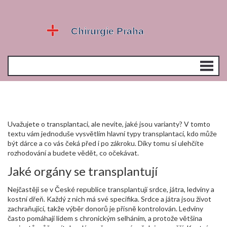
Uvažujete o transplantaci, ale nevíte, jaké jsou varianty? V tomto
textu vám jednoduše vysvětlím hlavní typy transplantací, kdo může
být dárce a co vás čeká před i po zákroku. Díky tomu si ulehčíte
rozhodování a budete vědět, co očekávat.
Jaké orgány se transplantují
Nejčastěji se v České republice transplantují srdce, játra, ledviny a
kostní dřeň. Každý z nich má své specifika. Srdce a játra jsou život
zachraňující, takže výběr donorů je přísně kontrolován. Ledviny
často pomáhají lidem s chronickým selháním, a protože většina