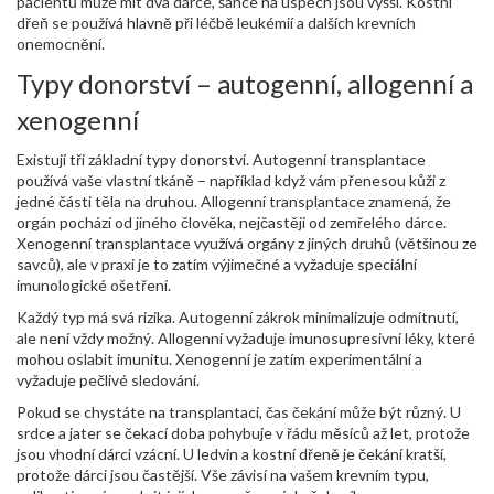
pacientů může mít dva dárce, šance na úspěch jsou vyšší. Kostní
dřeň se používá hlavně při léčbě leukémií a dalších krevních
onemocnění.
Typy donorství – autogenní, allogenní a
xenogenní
Existují tři základní typy donorství. Autogenní transplantace
používá vaše vlastní tkáně – například když vám přenesou kůži z
jedné části těla na druhou. Allogenní transplantace znamená, že
orgán pochází od jiného člověka, nejčastěji od zemřelého dárce.
Xenogenní transplantace využívá orgány z jiných druhů (většinou ze
savců), ale v praxi je to zatím výjimečné a vyžaduje speciální
imunologické ošetření.
Každý typ má svá rizika. Autogenní zákrok minimalizuje odmítnutí,
ale není vždy možný. Allogenní vyžaduje imunosupresivní léky, které
mohou oslabit imunitu. Xenogenní je zatím experimentální a
vyžaduje pečlivé sledování.
Pokud se chystáte na transplantaci, čas čekání může být různý. U
srdce a jater se čekací doba pohybuje v řádu měsíců až let, protože
jsou vhodní dárci vzácní. U ledvin a kostní dřeně je čekání kratší,
protože dárci jsou častější. Vše závisí na vašem krevním typu,