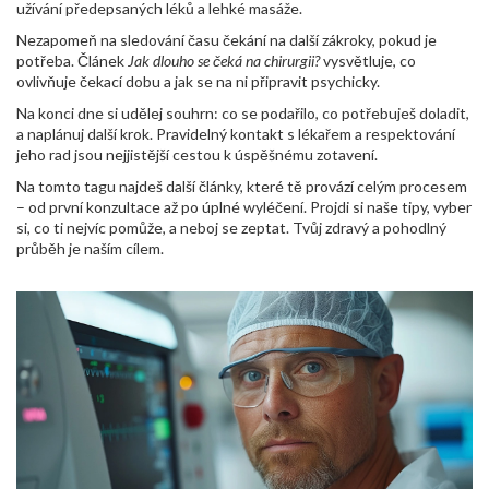
užívání předepsaných léků a lehké masáže.
Nezapomeň na sledování času čekání na další zákroky, pokud je
potřeba. Článek
Jak dlouho se čeká na chirurgii?
vysvětluje, co
ovlivňuje čekací dobu a jak se na ni připravit psychicky.
Na konci dne si udělej souhrn: co se podařilo, co potřebuješ doladit,
a naplánuj další krok. Pravidelný kontakt s lékařem a respektování
jeho rad jsou nejjistější cestou k úspěšnému zotavení.
Na tomto tagu najdeš další články, které tě provází celým procesem
– od první konzultace až po úplné wyléčení. Projdi si naše tipy, vyber
si, co ti nejvíc pomůže, a neboj se zeptat. Tvůj zdravý a pohodlný
průběh je naším cílem.