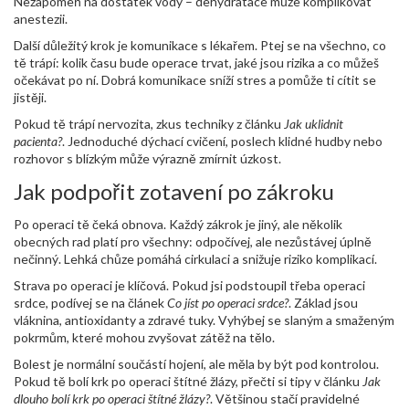
Nezapomeň na dostatek vody – dehydratace může komplikovat
anestezii.
Další důležitý krok je komunikace s lékařem. Ptej se na všechno, co
tě trápí: kolik času bude operace trvat, jaké jsou rizika a co můžeš
očekávat po ní. Dobrá komunikace sníží stres a pomůže ti cítit se
jistěji.
Pokud tě trápí nervozita, zkus techniky z článku
Jak uklidnit
pacienta?
. Jednoduché dýchací cvičení, poslech klidné hudby nebo
rozhovor s blízkým může výrazně zmírnit úzkost.
Jak podpořit zotavení po zákroku
Po operaci tě čeká obnova. Každý zákrok je jiný, ale několik
obecných rad platí pro všechny: odpočívej, ale nezůstávej úplně
nečinný. Lehká chůze pomáhá cirkulaci a snižuje riziko komplikací.
Strava po operaci je klíčová. Pokud jsi podstoupil třeba operaci
srdce, podívej se na článek
Co jíst po operaci srdce?
. Základ jsou
vláknina, antioxidanty a zdravé tuky. Vyhýbej se slaným a smaženým
pokrmům, které mohou zvyšovat zátěž na tělo.
Bolest je normální součástí hojení, ale měla by být pod kontrolou.
Pokud tě bolí krk po operaci štítné žlázy, přečti si tipy v článku
Jak
dlouho bolí krk po operaci štítné žlázy?
. Většinou stačí pravidelné