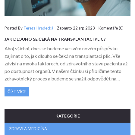
Posted By
Tereza Hradecká
Zapnuto 22 srp 2023 Komentáře (0)
JAK DLOUHO SE ČEKÁ NA TRANSPLANTACI PLIC?
Ahoj všichni, dnes se budeme ve svém novém příspěvku
zajímat o to, jak dlouho se čeká na transplantaci plic. Vše
závisí na mnoha faktorech, od zdravotního stavu pacienta až
po dostupnost orgánů. V našem článku si přiblížíme tento
zdravotnický proces a budeme se snažit odpovědět na
všechny vaše otázky. Sledujte nás dál, abyste měli přehled o
ČÍST VÍCE
všem, co byste měli vědět.
KATEGORIE
ZDRAVÍ A MEDICÍNA