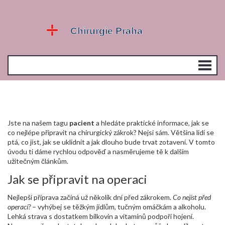
Jste na našem tagu
pacient
a hledáte praktické informace, jak se
co nejlépe připravit na chirurgický zákrok? Nejsi sám. Většina lidí se
ptá, co jíst, jak se uklidnit a jak dlouho bude trvat zotavení. V tomto
úvodu ti dáme rychlou odpověď a nasměrujeme tě k dalším
užitečným článkům.
Jak se připravit na operaci
Nejlepší příprava začíná už několik dní před zákrokem.
Co nejíst před
operací?
– vyhýbej se těžkým jídlům, tučným omáčkám a alkoholu.
Lehká strava s dostatkem bílkovin a vitamínů podpoří hojení.