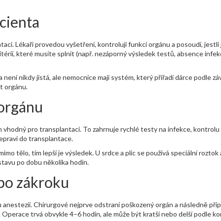
acienta
aci. Lékaři provedou vyšetření, kontrolují funkci orgánu a posoudí, jestli 
térií, které musíte splnit (např. nezáporný výsledek testů, absence infekc
 není nikdy jistá, ale nemocnice mají systém, který přiřadí dárce podle zá
st orgánu.
 orgánu
n vhodný pro transplantaci. To zahrnuje rychlé testy na infekce, kontrolu
řepraví do transplantace.
mo tělo, tím lepší je výsledek. U srdce a plic se používá speciální roztok 
stavu po dobu několika hodin.
 po zákroku
 anestezií. Chirurgové nejprve odstraní poškozený orgán a následně připo
y. Operace trvá obvykle 4–6 hodin, ale může být kratší nebo delší podle ko