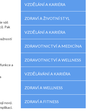
VZDĚLÁNÍ A KARIÉRA
ZDRAVÍ A ŽIVOTNÍ STYL
je váš
í). Pak
VZDĚLÁNÍ A KARIÉRA
važnosti
ZDRAVOTNICTVÍ A MEDICÍNA
ZDRAVOTNICTVÍ A WELLNESS
 funkce a
VZDĚLÁVÁNÍ A KARIÉRA
a
ZDRAVÍ A WELLNESS
ZDRAVÍ A FITNESS
jí nový.
mplikací.