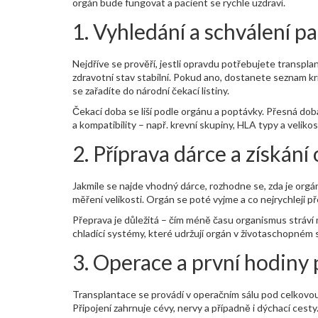
orgán bude fungovat a pacient se rychle uzdraví.
1. Vyhledání a schválení p
Nejdříve se prověří, jestli opravdu potřebujete transplant
zdravotní stav stabilní. Pokud ano, dostanete­ seznam kri
se zařadíte do národní čekací listiny.
Čekací doba se liší podle orgánu a poptávky. Přesná doba
a kompatibility – např. krevní skupiny, HLA typy a veliko
2. Příprava dárce a získání
Jakmile se najde vhodný dárce, rozhodne se, zda je orgá
měření velikosti. Orgán se poté vyjme a co nejrychleji p
Přeprava je důležitá – čím méně času organismus stráví mi
chladící systémy, které udržují orgán v životaschopném 
3. Operace a první hodiny
Transplantace se provádí v operačním sálu pod celkovou
Připojení zahrnuje cévy, nervy a případně i dýchací cest