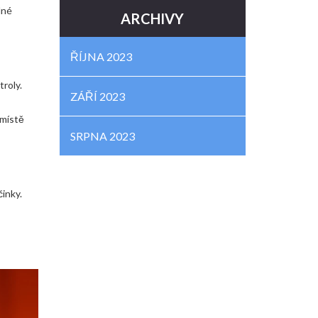
dné
ARCHIVY
ŘÍJNA 2023
troly.
ZÁŘÍ 2023
 místě
SRPNA 2023
činky.