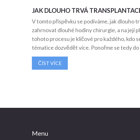
JAK DLOUHO TRVÁ TRANSPLANTAC
V tomto příspěvku se podíváme, jak dlouho t
zahrnovat dlouhé hodiny chirurgie, a na její
tohoto procesu je klíčové pro každého, kdo s
tématice dozvědět více. Ponořme se tedy do t
ČÍST VÍCE
Menu