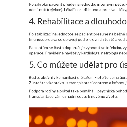
Po zákroku pacient přejde na jednotku intenzivní péče. 
odmítnutí (rejekce). Lékaři nasadí imunosupresiva – léky
4. Rehabilitace a dlouhod
Po stabilizaci na jednotce se pacient přesune na běžné od
Imunosupresiva se upravují podle krevních testů a vedle
Pacientům se často doporučuje vyhnout se infekcím, vybí
operace. Pravidelné návštěvy kardiologa, nefrologa nebo
5. Co můžete udělat pro ú
Buďte aktivní v komunikaci s lékařem – ptejte se na úprav
Zůstaňte v kontaktu s transplantací centrem a informuj
Podpora rodiny a přátel také pomáhá – psychická pohod
transplantace vám usnadní cestu k novému životu.