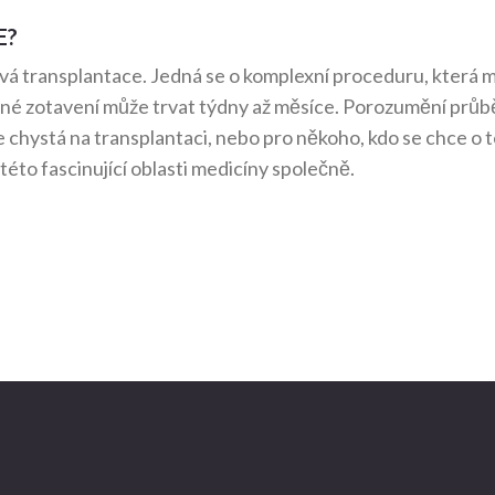
E?
rvá transplantace. Jedná se o komplexní proceduru, která 
 plné zotavení může trvat týdny až měsíce. Porozumění prů
e chystá na transplantaci, nebo pro někoho, kdo se chce o 
éto fascinující oblasti medicíny společně.