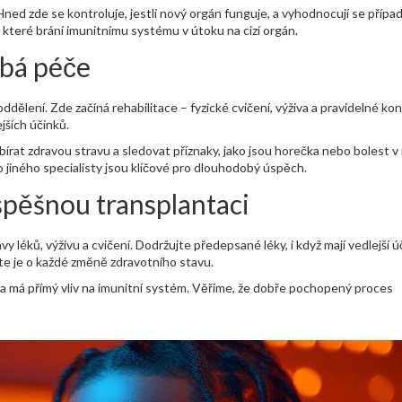
Hned zde se kontroluje, jestli nový orgán funguje, a vyhodnocují se přípa
, které brání imunitnímu systému v útoku na cizí orgán.
obá péče
dělení. Zde začíná rehabilitace – fyzické cvičení, výživa a pravidelné kon
jších účinků.
rat zdravou stravu a sledovat příznaky, jako jsou horečka nebo bolest v
 jiného specialisty jsou klíčové pro dlouhodobý úspěch.
spěšnou transplantaci
y léků, výživu a cvičení. Dodržujte předepsané léky, i když mají vedlejší ú
te je o každé změně zdravotního stavu.
a má přímý vliv na imunitní systém. Věříme, že dobře pochopený proces