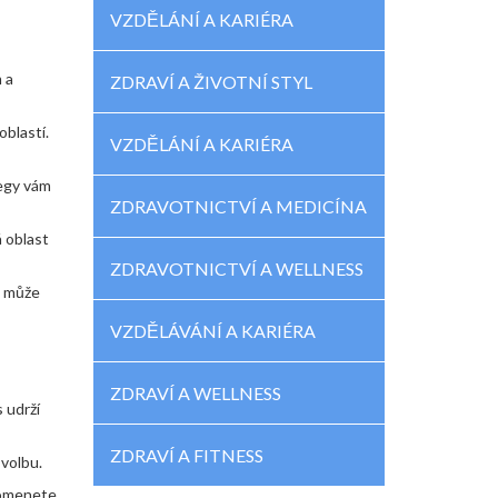
VZDĚLÁNÍ A KARIÉRA
 a
ZDRAVÍ A ŽIVOTNÍ STYL
oblastí.
VZDĚLÁNÍ A KARIÉRA
legy vám
ZDRAVOTNICTVÍ A MEDICÍNA
á oblast
ZDRAVOTNICTVÍ A WELLNESS
i může
VZDĚLÁVÁNÍ A KARIÉRA
ZDRAVÍ A WELLNESS
 udrží
ZDRAVÍ A FITNESS
 volbu.
apomenete