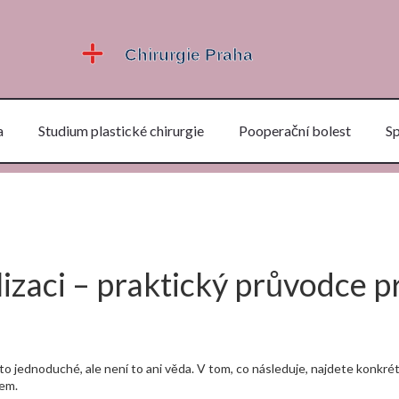
a
Studium plastické chirurgie
Pooperační bolest
S
izaci – praktický průvodce p
í to jednoduché, ale není to ani věda. V tom, co následuje, najdete konkrét
cem.