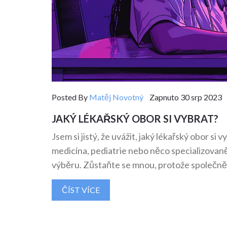
Posted By
Matěj Novotný
Zapnuto 30 srp 2023 
JAKÝ LÉKAŘSKÝ OBOR SI VYBRAT?
Jsem si jistý, že uvážit, jaký lékařský obor si 
medicína, pediatrie nebo něco specializovaně
výběru. Zůstaňte se mnou, protože společně 
ČÍST VÍCE