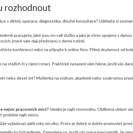
u rozhodnout
áce s dětmi, operace, diagnostika, dlouhé konzultace? Udělejte si seznam
ůměrně pracujete, jaké jsou on‑call služby a jaký je stres spojený s danou 
ocích, které vám dají představu o denní rutině.
štivte konferenci nebo se připojte k online fóru. Přímá zkušenost od ko
a stážích či v rámci rotací. Praktické nasazení vám řekne, jestli vás dan
pět nebo deset let? Myšlenka na výzkum, akademii nebo soukromou prax
 je nejvíc pracovních míst?
Ideální je najít rovnováhu. Oblíbená oblast vás
 problém najít místo.
že vyžadovat další roky výcviku. Proto je dobré si dobře promyslet první
e neměly by být jediným. Zamyslete se, jestli vás práce baví natolik, že z