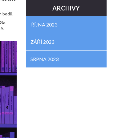
ARCHIVY
ch bodů.
ýše
ŘÍJNA 2023
tě.
ZÁŘÍ 2023
SRPNA 2023