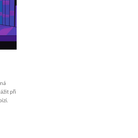
cná
žit při
ízí.