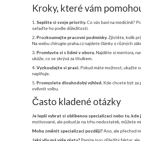
Kroky, které vám pomoho
1.
Sepište si svoje priority.
Co vás baví na medicíně? Pr
seřaďte ho podle důležitosti.
2.
Prozkoumejte pracovní podmínky.
Zjistěte, kolik pr
Na webu chirugie‑praha.cz najdete články o různých zákr
3.
Promluvte si s lidmi v oboru.
Najděte si mentora, nav
ukáže, co se skrývá za titulkem.
4.
Vyzkoušejte si praxi.
Pokud máte možnost, ukažte se n
naplňuje.
5.
Promyslete dlouhodobý výhled.
Kde chcete být za 
ovlivnit volbu.
Často kladené otázky
Je lepší vybrat si oblíbenou specializaci nebo tu, kde
motivované, ale pokud je na trhu nedostatek, můžete mít
Mohu změnit specializaci později?
Ano, ale přechod mů
Jaký vliv má výše platu?
Peníze jsou důležitý faktor, al