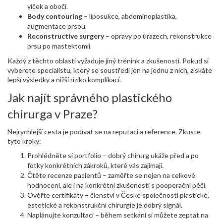
víček a obočí.
Body contouring
– liposukce, abdominoplastika,
augmentace prsou.
Reconstructive surgery
– opravy po úrazech, rekonstrukce
prsu po mastektomii.
Každý z těchto oblastí vyžaduje jiný trénink a zkušenosti. Pokud si
vyberete specialistu, který se soustředí jen na jednu z nich, získáte
lepší výsledky a nižší riziko komplikací.
Jak najít správného plastického
chirurga v Praze?
Nejrychlejší cesta je podívat se na reputaci a reference. Zkuste
tyto kroky:
Prohlédněte si portfolio – dobrý chirurg ukáže před a po
fotky konkrétních zákroků, které vás zajímají.
Čtěte recenze pacientů – zaměřte se nejen na celkové
hodnocení, ale i na konkrétní zkušenosti s pooperační péčí.
Ověřte certifikáty – členství v České společnosti plastické,
estetické a rekonstrukční chirurgie je dobrý signál.
Naplánujte konzultaci – během setkání si můžete zeptat na