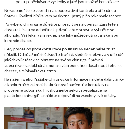
postup, očekávané výsledky a jaké jsou možné komplikace.
Nezapomeňte se zeptat i na pooperativní kontrolu a případnou
úpravu. Kvalitní klinika vám poskytne i jasný plán rekonvalescence.
Po výběru chirurga je důležité připravit se na operaci. Zajistěte si
dostatek času na odpočinek, přizpůsobte stravu a vyhněte se
alkoholu. Váš lékař vám řekne, jaké léky můžete užívat a jaké jsou
kontraindikace.
Celý proces od první konzultace po finální výsledek může trvat
několik týdnů až měsíců. Buďte trpěliví, sledujte pokyny a v případě
jakýchkoli otázek se obraťte na svého chirurga. Správná
specializace a důkladná příprava vám pomohou dosáhnout toho, co
chcete, a minimalizovat stres.
Na našem webu Pražské Chirurgické Informace najdete další články
o konkrétních zákrocích, zkušenosti pacientů a kontakty na
prověřené odborníky. Prozkoumejte sekci „specializace na
plastickou chirurgii“ a najděte odpovědi na všechny své otázky.