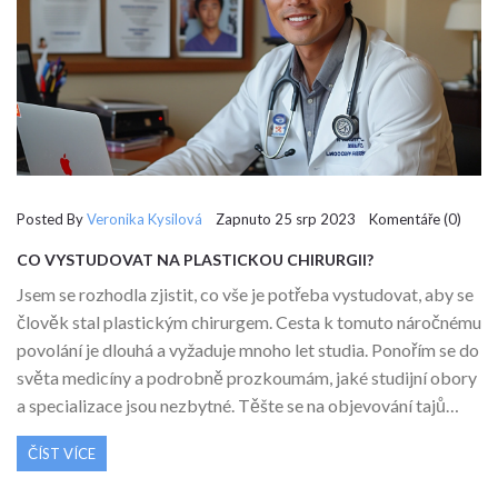
Posted By
Veronika Kysilová
Zapnuto 25 srp 2023 Komentáře (0)
CO VYSTUDOVAT NA PLASTICKOU CHIRURGII?
Jsem se rozhodla zjistit, co vše je potřeba vystudovat, aby se
člověk stal plastickým chirurgem. Cesta k tomuto náročnému
povolání je dlouhá a vyžaduje mnoho let studia. Ponořím se do
světa medicíny a podrobně prozkoumám, jaké studijní obory
a specializace jsou nezbytné. Těšte se na objevování tajů
medicínského světa. Připojte se ke mně na této cestě.
ČÍST VÍCE