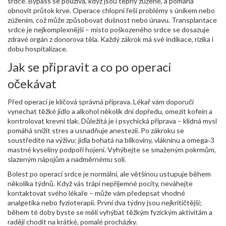
srdce. Bypass se používá, když jsou tepny zúžené, a pomáhá
obnovit průtok krve. Operace chlopní řeší problémy s únikem nebo
zúžením, což může způsobovat dušnost nebo únavu. Transplantace
srdce je nejkomplexnější – místo poškozeného srdce se dosazuje
zdravé orgán z donorova těla. Každý zákrok má své indikace, rizika i
dobu hospitalizace.
Jak se připravit a co po operaci
očekávat
Před operací je klíčová správná příprava. Lékař vám doporučí
vynechat těžké jídlo a alkohol několik dní dopředu, omezit kofein a
kontrolovat krevní tlak. Důležitá je i psychická příprava – klidná mysl
pomáhá snížit stres a usnadňuje anestezii. Po zákroku se
soustředíte na výživu: jídla bohatá na bílkoviny, vlákninu a omega‑3
mastné kyseliny podpoří hojení. Vyhýbejte se smaženým pokrmům,
slazeným nápojům a nadměrnému soli.
Bolest po operaci srdce je normální, ale většinou ustupuje během
několika týdnů. Když vás trápí nepříjemné pocity, neváhejte
kontaktovat svého lékaře – může vám předepsat vhodné
analgetika nebo fyzioterapii. První dva týdny jsou nejkritičtější;
během té doby byste se měli vyhýbat těžkým fyzickým aktivitám a
raději chodit na krátké, pomalé procházky.