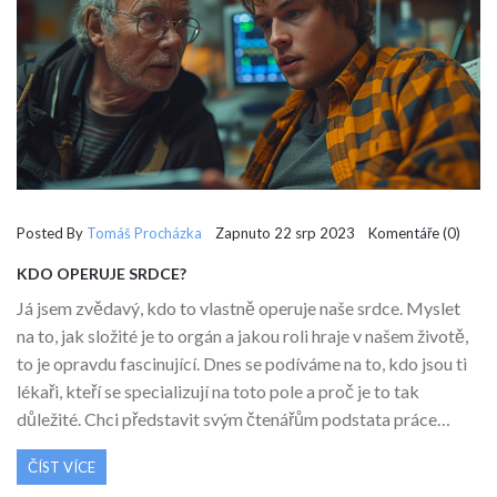
Posted By
Tomáš Procházka
Zapnuto 22 srp 2023 Komentáře (0)
KDO OPERUJE SRDCE?
Já jsem zvědavý, kdo to vlastně operuje naše srdce. Myslet
na to, jak složité je to orgán a jakou roli hraje v našem životě,
to je opravdu fascinující. Dnes se podíváme na to, kdo jsou ti
lékaři, kteří se specializují na toto pole a proč je to tak
důležité. Chci představit svým čtenářům podstata práce
kardiologických chirurgů a ujasnit, jakou roli hrají v našem
ČÍST VÍCE
zdravotním systému. Určitě zjistíme něco zajímavého.