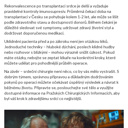
Rekonvalescence po transplantaci srdce je delší a vyžaduje
pravidelné kontroly imunosupresiv. Průměrná čekací doba na
transplantaci v Česku se pohybuje kolem 1‑2 let, ale může se lišit
podle zdravotního stavu a dostupnosti donorů. Během čekání je
důležité sledovat své symptomy, udržovat zdravý životní styl a
dodržovat doporučenou medikaci.
Uklidnění pacienta před a po zákroku není jen otázkou léků.
Jednoduché techniky – hluboké dýchání, poslech klidné hudby
nebo rozhovor s blízkými – mohou výrazně snížit úzkost. Pokud
máte otázky, nebojte se zeptat lékaře na konkrétní kroky, které
můžete udělat pro pohodlnější průběh operace.
Na závěr – srdeční chirurgie není něco, co by vás mělo vystrašit. S
dobrým týmem, správnou přípravou a důkladným dodržováním
pokynů po operaci můžete očekávat úspěšný výsledek a návrat k
běžnému životu. Připravte se, poslouchejte své tělo a využijte
dostupné informace na Pražských Chirurgických Informacích, aby
byl váš krok k zdravějšímu srdci co nejjistější.