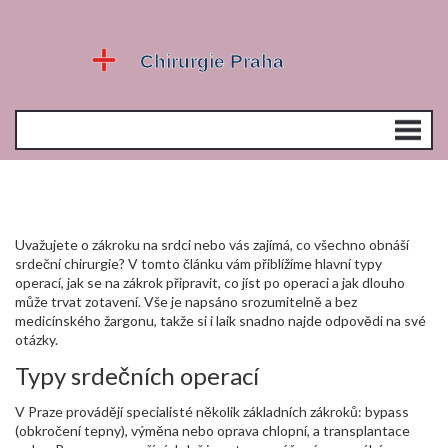
Uvažujete o zákroku na srdci nebo vás zajímá, co všechno obnáší
srdeční chirurgie? V tomto článku vám přiblížíme hlavní typy
operací, jak se na zákrok připravit, co jíst po operaci a jak dlouho
může trvat zotavení. Vše je napsáno srozumitelně a bez
medicínského žargonu, takže si i laik snadno najde odpovědi na své
otázky.
Typy srdečních operací
V Praze provádějí specialisté několik základních zákroků: bypass
(obkročení tepny), výměna nebo oprava chlopní, a transplantace