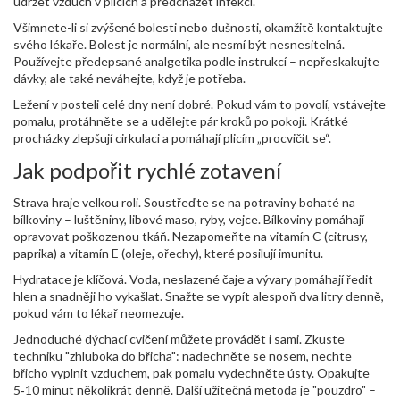
udržet vzduch v plicích a předcházet infekci.
Všimnete-li si zvýšené bolesti nebo dušnosti, okamžitě kontaktujte
svého lékaře. Bolest je normální, ale nesmí být nesnesitelná.
Používejte předepsané analgetika podle instrukcí – nepřeskakujte
dávky, ale také neváhejte, když je potřeba.
Ležení v posteli celé dny není dobré. Pokud vám to povolí, vstávejte
pomalu, protáhněte se a udělejte pár kroků po pokoji. Krátké
procházky zlepšují cirkulaci a pomáhají plicím „procvičit se“.
Jak podpořit rychlé zotavení
Strava hraje velkou roli. Soustřeďte se na potraviny bohaté na
bílkoviny – luštěniny, libové maso, ryby, vejce. Bílkoviny pomáhají
opravovat poškozenou tkáň. Nezapomeňte na vitamín C (citrusy,
paprika) a vitamín E (oleje, ořechy), které posilují imunitu.
Hydratace je klíčová. Voda, neslazené čaje a vývary pomáhají ředit
hlen a snadněji ho vykašlat. Snažte se vypít alespoň dva litry denně,
pokud vám to lékař neomezuje.
Jednoduché dýchací cvičení můžete provádět i sami. Zkuste
techniku "zhluboka do břicha": nadechněte se nosem, nechte
břicho vyplnit vzduchem, pak pomalu vydechněte ústy. Opakujte
5‑10 minut několikrát denně. Další užitečná metoda je "pouzdro" –