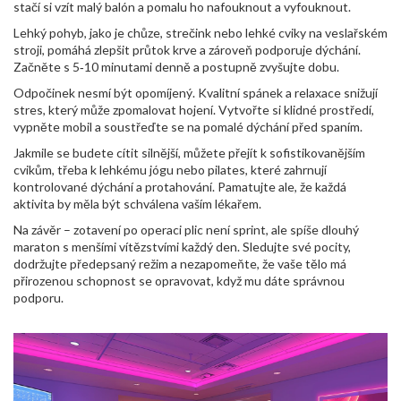
stačí si vzít malý balón a pomalu ho nafouknout a vyfouknout.
Lehký pohyb, jako je chůze, strečink nebo lehké cviky na veslařském
stroji, pomáhá zlepšit průtok krve a zároveň podporuje dýchání.
Začněte s 5‑10 minutami denně a postupně zvyšujte dobu.
Odpočinek nesmí být opomíjený. Kvalitní spánek a relaxace snižují
stres, který může zpomalovat hojení. Vytvořte si klidné prostředí,
vypněte mobil a soustřeďte se na pomalé dýchání před spaním.
Jakmile se budete cítit silnější, můžete přejít k sofistikovanějším
cvikům, třeba k lehkému jógu nebo pilates, které zahrnují
kontrolované dýchání a protahování. Pamatujte ale, že každá
aktivita by měla být schválena vaším lékařem.
Na závěr – zotavení po operaci plic není sprint, ale spíše dlouhý
maraton s menšími vítězstvími každý den. Sledujte své pocity,
dodržujte předepsaný režim a nezapomeňte, že vaše tělo má
přirozenou schopnost se opravovat, když mu dáte správnou
podporu.