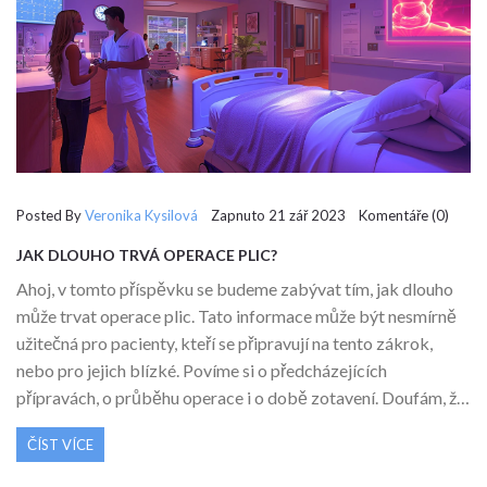
Posted By
Veronika Kysilová
Zapnuto 21 zář 2023 Komentáře (0)
JAK DLOUHO TRVÁ OPERACE PLIC?
Ahoj, v tomto příspěvku se budeme zabývat tím, jak dlouho
může trvat operace plic. Tato informace může být nesmírně
užitečná pro pacienty, kteří se připravují na tento zákrok,
nebo pro jejich blízké. Povíme si o předcházejících
přípravách, o průběhu operace i o době zotavení. Doufám, že
po přečtení tohoto příspěvku budete mít o téměř lepší
ČÍST VÍCE
přehled.