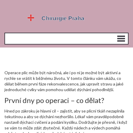
Operace plic může být náročná, ale i po ní je možné být aktivní a
rychle se vrátit k běžnému životu. V tomto článku vám ukážu, co
dělat během první fáze rekonvalescence, jak upravit stravu a jaké
jednoduché cviky vám pomohou udělat dýchání pohodlnější.
První dny po operaci – co dělat?
Hned po zákroku je hlavní cíl – zajistit, aby se plicní tkáň nezaplnila
tekutinou a aby se dýchání nezhoršilo. Lékař vám pravděpodobně
nastavil dýchací cvičení a podání kyslíku. Dodržujte je přesně, i když
se vám to může zdát zbytečné. Každý nádech a výdech pomáhá